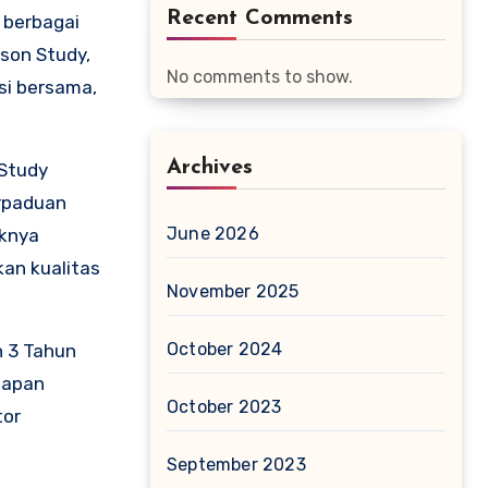
Recent Comments
 berbagai
son Study,
No comments to show.
si bersama,
Archives
 Study
erpaduan
June 2026
uknya
an kualitas
November 2025
October 2024
h 3 Tahun
hapan
October 2023
tor
September 2023